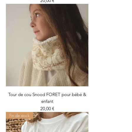
Prix
20,00 €
Tour de cou Snood FORET pour bébé &
enfant
Prix
20,00 €
Fin de stock