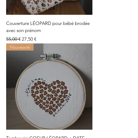
Couverture LÉOPARD pour bébé brodée
avec son prénom
Prix original
Prix promotionnel
55,00 €
27,50 €
Nouveauté