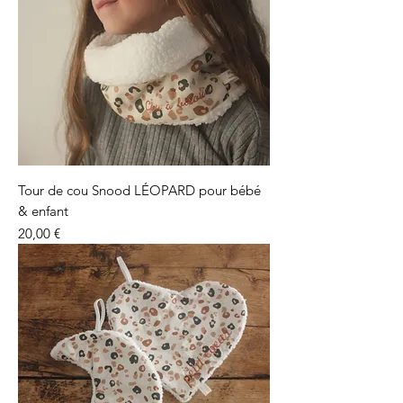
Tour de cou Snood LÉOPARD pour bébé
& enfant
Prix
20,00 €