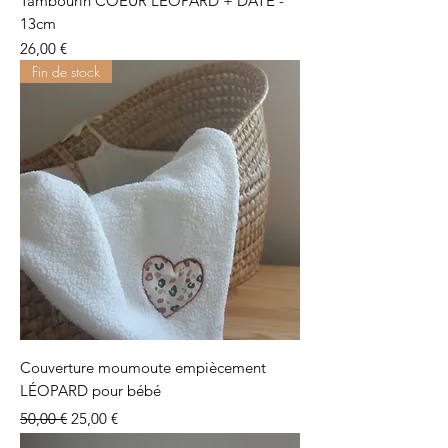
Tambourin COEUR LÉOPARD + DATE -
13cm
Prix
26,00 €
Fin de stock
Couverture moumoute empiècement
LÉOPARD pour bébé
Prix original
Prix promotionnel
50,00 €
25,00 €