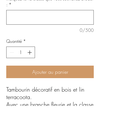
:
*
0/500
Quantité
*
Ajouter au panier
Tambourin décoratif en bois et lin
terracoota.
Avec une branche fleurie et la classe
de votre enfant au centre.
Pour la rentrée scolaire.
Diamètre 13cm.