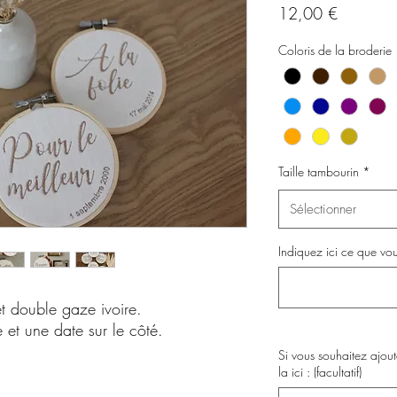
Prix
12,00 €
Coloris de la broderie
Taille tambourin
*
Sélectionner
Indiquez ici ce que vo
t double gaze ivoire.
et une date sur le côté.
Si vous souhaitez ajoute
la ici : (facultatif)