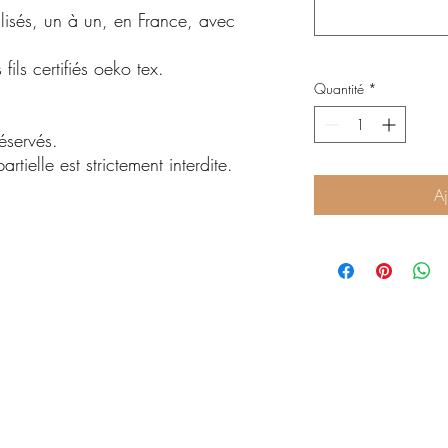
alisés, un à un, en France, avec
ils certifiés oeko tex.
Quantité
*
éservés.
rtielle est strictement interdite.
Aj