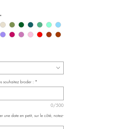
*
us souhaitez broder :
*
0/500
r une date en petit, sur le côté, notez-