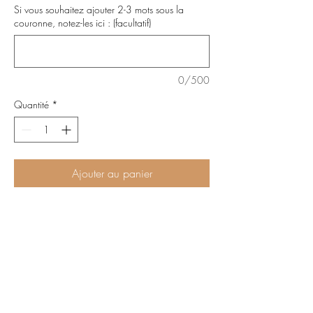
Si vous souhaitez ajouter 2-3 mots sous la
couronne, notez-les ici : (facultatif)
0/500
Quantité
*
Ajouter au panier
Tambourin décoratif en bois et
double gaze ivoire.
Avec une couronne fleurie et un
message au centre
Idéal cadeaux fête des mères ou des
grands-mères.
Idée cadeaux fin d'année pour les