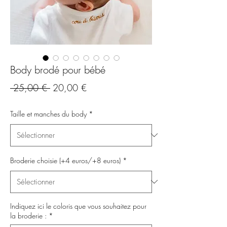
Body brodé pour bébé
Prix
Prix
 25,00 € 
20,00 €
original
promotionnel
Taille et manches du body
*
Broderie choisie (+4 euros/+8 euros)
*
Indiquez ici le coloris que vous souhaitez pour
la broderie :
*