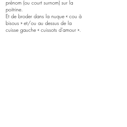
prénom (ou court surnom) sur la
poitrine.
Et de broder dans la nuque « cou à
bisous » et/ou au dessus de la
cuisse gauche « cuissots d’amour ».
Disponible de la taille 0-3 mois à
18-24 mois.
100% coton bio
Articles personnalisés par mes soins,
un à un, en France, avec amour.
Brodé à la machine avec des fils
certifiés oeko tex.
©MafaliStudio
Modèle déposé. Tous droits réservés.
Toute reproduction totale ou partielle