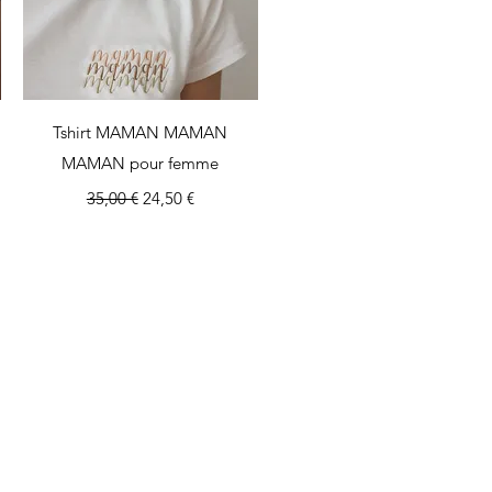
Aperçu rapide
Tshirt MAMAN MAMAN
MAMAN pour femme
nel
Prix original
Prix promotionnel
35,00 €
24,50 €