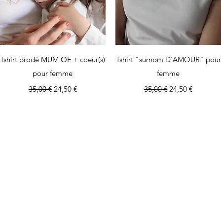
Aperçu rapide
Aperçu rapide
Tshirt brodé MUM OF + coeur(s)
Tshirt "surnom D'AMOUR" pour
pour femme
femme
Prix original
Prix promotionnel
Prix original
Prix promotion
35,00 €
24,50 €
35,00 €
24,50 €