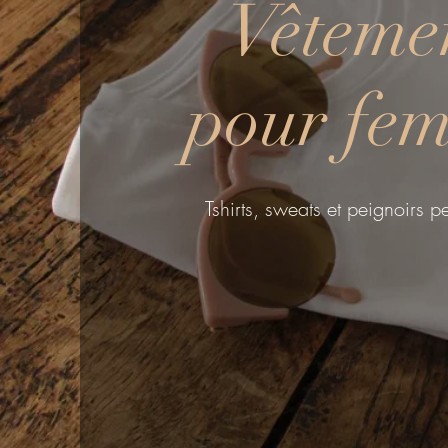
Vêteme
pour fe
Tshirts, sweats et peignoirs p