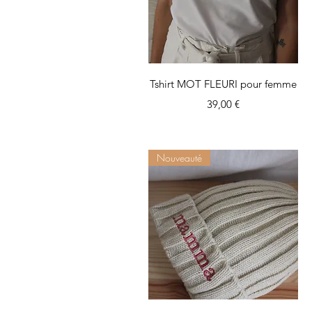
Aperçu rapide
Tshirt MOT FLEURI pour femme
Prix
39,00 €
Nouveauté