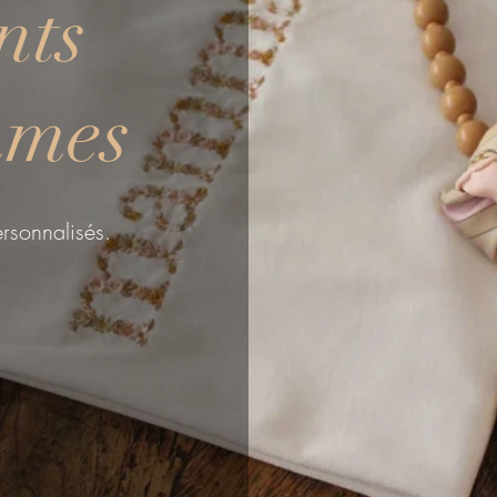
nts
mmes
ersonnalisés.