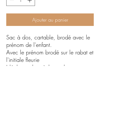
Ajouter au panier
Sac à dos, cartable, brodé avec le
prénom de l'enfant.
Avec le prénom brodé sur le rabat et
l'initiale fleurie
Idéal pour la crèche ou la
maternelle.
Le sac se ferme avec un bouton
pression et une cordelette.
(Il peut contenir un change complet,
des couches, une gourte, une boite
à gouter, un doudou !)
Dimensions : 19x30 cm
100% coton bio