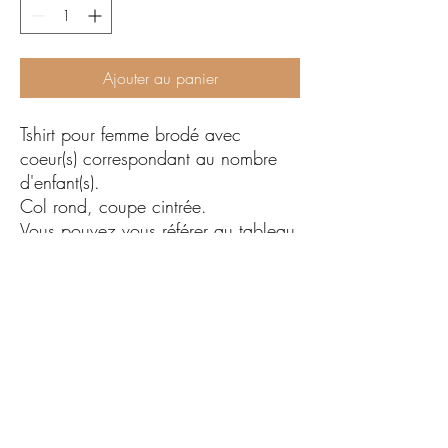
Ajouter au panier
Tshirt pour femme brodé avec
coeur(s) correspondant au nombre
d'enfant(s).
Col rond, coupe cintrée.
Vous pouvez vous référer au tableau
de guide des tailles.
Si vous souhaitez le porter loose je
vous conseille de prendre une taille
au dessus.
100% coton.
Articles personnalisés par mes soins,
un à un, en France, avec amour.