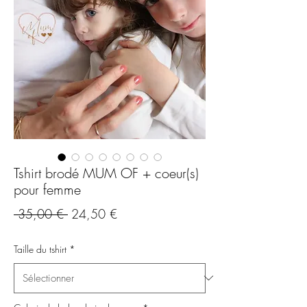
Tshirt brodé MUM OF + coeur(s)
pour femme
Prix
Prix
 35,00 € 
24,50 €
original
promotionnel
Taille du tshirt
*