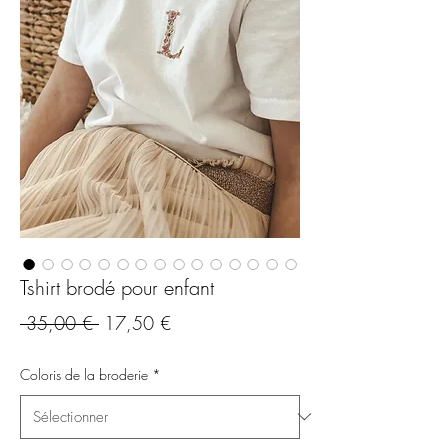
Tshirt brodé pour enfant
Prix
Prix
 35,00 € 
17,50 €
original
promotionnel
Coloris de la broderie
*