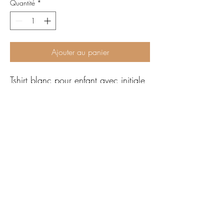
Quantité
*
Ajouter au panier
Tshirt blanc pour enfant avec initiale
fleurie sur la poitrine.
Possibilité de broder le prénom en
entier.
100% coton
Articles personnalisés par mes soins,
un à un, en France, avec amour.
Brodé à la machine avec des fils
certifiés oeko tex.
©MafaliStudio