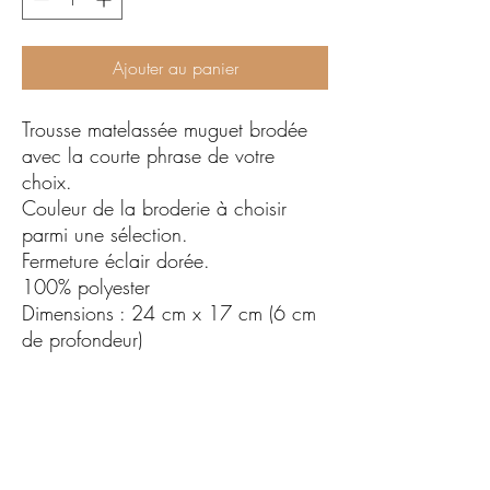
Ajouter au panier
Trousse matelassée muguet brodée
avec la courte phrase de votre
choix.
Couleur de la broderie à choisir
parmi une sélection.
Fermeture éclair dorée.
100% polyester
Dimensions : 24 cm x 17 cm (6 cm
de profondeur)
Articles personnalisés par mes soins,
un à un, en France, avec amour.
Brodés à la machine avec des fils