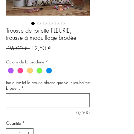
Trousse de toilette FLEURIE,
trousse à maquillage brodée
Prix
Prix
 25,00 € 
12,50 €
original
promotionnel
Coloris de la broderie
*
Indiquez ici la courte phrase que vous souhaitez
broder :
*
0/500
Quantité
*