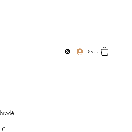
Se connecter
 brodé
Prix
 €