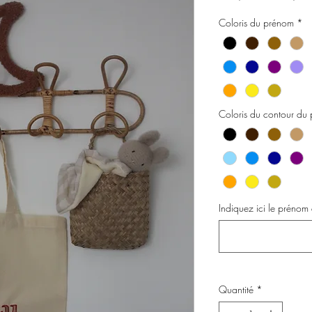
original
Coloris du prénom
*
Coloris du contour du
Indiquez ici le prénom
Quantité
*