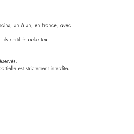
Pour les sacs :
-Lavage à la main ave
 soins, un à un, en France, avec
ils certifiés oeko tex.
éservés.
rtielle est strictement interdite.