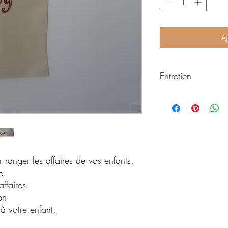
Aj
Entretien
Pour prendre soin de vo
aussi longtemps que pos
Pour les couvertures :
-Lavage à la main cons
de la gaze de coton.
 ranger les affaires de vos enfants.
e.
Pour les vêtements, torc
-Retourner l'article bro
ffaires.
linge
on
-Lavage à 30 degrés
à votre enfant.
-Séchage à l'air libre
-Repasser sur l'envers 