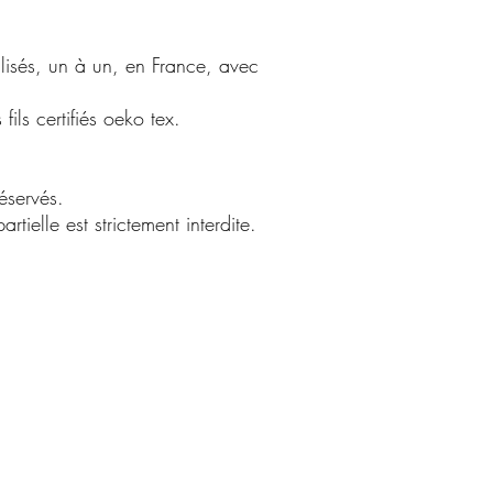
alisés, un à un, en France, avec
ils certifiés oeko tex.
éservés.
rtielle est strictement interdite.