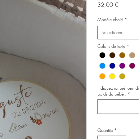
Prix
32,00 €
Modèle choisi
*
Sélectionner
Coloris du texte
*
Indiquez ici prénom, da
poids du bébé :
*
Quantité
*