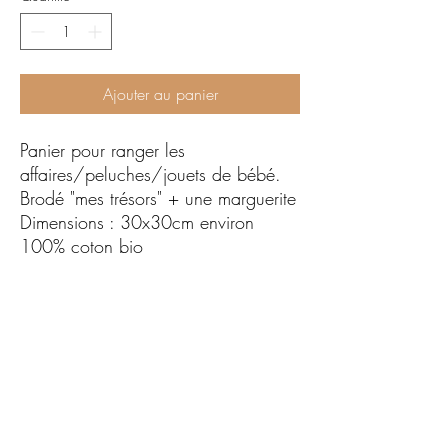
Ajouter au panier
Panier pour ranger les
affaires/peluches/jouets de bébé.
Brodé "mes trésors" + une marguerite
Dimensions : 30x30cm environ
100% coton bio
Article personnalisé par mes soins,
un à un, en France, avec amour.
Brodé à la machine avec des fils
certifiés oeko tex.
©MafaliStudio