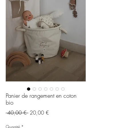
Panier de rangement en coton
bio
Prix
Prix
 40,00 € 
20,00 €
original
promotionnel
Quantité
*