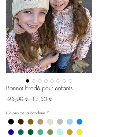
Bonnet brodé pour enfants
Prix
Prix
 25,00 € 
12,50 €
original
promotionnel
Coloris de la broderie
*