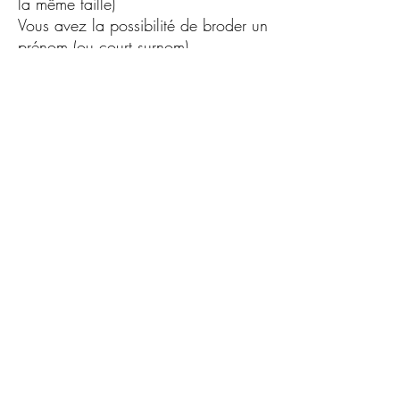
la même taille)
Vous avez la possibilité de broder un
prénom (ou court surnom).
Existe en version adulte pour vos
looks matchy-matchy.
Articles personnalisés par mes soins,
un à un, en France, avec
amour.Brodé à la machine avec des
fils certifiés oeko tex.
©MafaliStudioModèle déposé. Tous
droits réservés.Toute reproduction
totale ou partielle est strictement
interdite.
Entretien