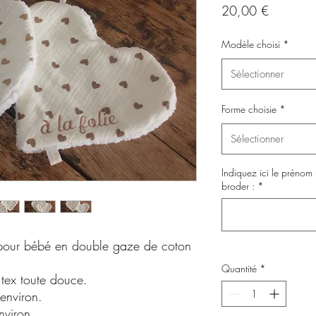
Prix
20,00 €
Modèle choisi
*
Sélectionner
Forme choisie
*
Sélectionner
Indiquez ici le prénom
broder :
*
 pour bébé en double gaze de coton
Quantité
*
tex toute douce.
environ.
viron.