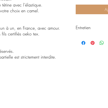
tétine avec l'élastique.
Aj
votre choix en camel.
Entretien
, un à un, en France, avec amour.
ils certifiés oeko tex.
Pour prendre soin de vo
aussi longtemps que pos
éservés.
Pour les couvertures :
rtielle est strictement interdite.
-Lavage à la main cons
de la gaze de coton.
Pour les vêtements, torc
-Retourner l'article bro
linge
-Lavage à 30 degrés
-Séchage à l'air libre
-Repasser sur l'envers 